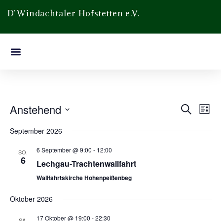
D`Windachtaler Hofstetten e.V.
Veran
Ve
Anstehend
Suche
Liste
Datum
An
Such
wählen.
September 2026
Na
und
6 September @ 9:00
-
12:00
SO.
6
Ansic
Lechgau-Trachtenwallfahrt
Wallfahrtskirche Hohenpeißenbeg
Navig
Oktober 2026
17 Oktober @ 19:00
-
22:30
SA.