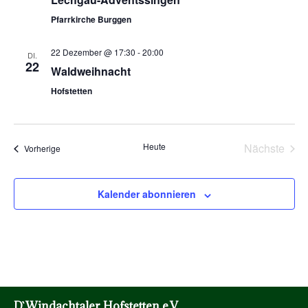
Pfarrkirche Burggen
22 Dezember @ 17:30
-
20:00
DI.
22
Waldweihnacht
Hofstetten
Vera
Heute
Nächste
Veranstaltungen
Vorherige
Kalender abonnieren
D`Windachtaler Hofstetten e.V.