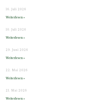
100. Lechgaufest in Hohenfurch
16. Juli 2026
Weiterlesen »
Gartenfest lockt viele Besucher an
10. Juli 2026
Weiterlesen »
Auftritt beim Gaujugendtag
29. Juni 2026
Weiterlesen »
Spatenstich für unser Vereinsheim
22. Mai 2026
Weiterlesen »
Landesjugendtrachtenfest
21. Mai 2026
Weiterlesen »
Infoabend zum Vereinsheimbau